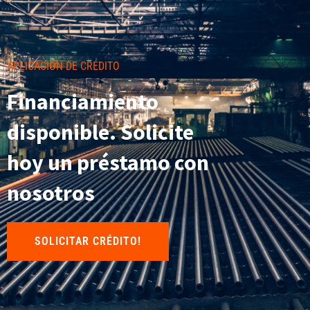
APLICACIÓN DE CRÉDITO
Financiamiento
disponible. Solicite
hoy un préstamo con
nosotros
SOLICITAR CRÉDITO!